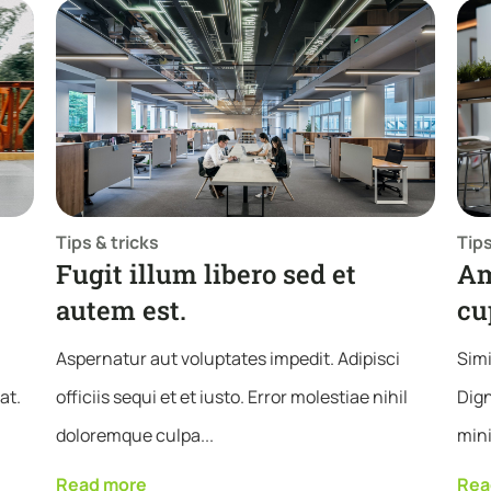
Tips & tricks
Tips
Fugit illum libero sed et
Am
autem est.
cu
Aspernatur aut voluptates impedit. Adipisci
Simi
at.
officiis sequi et et iusto. Error molestiae nihil
Dign
doloremque culpa...
mini
Read more
Rea