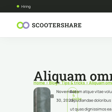
Hiring
Aliquam omn
Home
>
Blog
>
Tips & tricks
>
Aliquam omn
November
Autem atque vitae volup
Tips
&
tricks
30, 2022
repudiandae doloribus 
ut quas dignissimos ea.