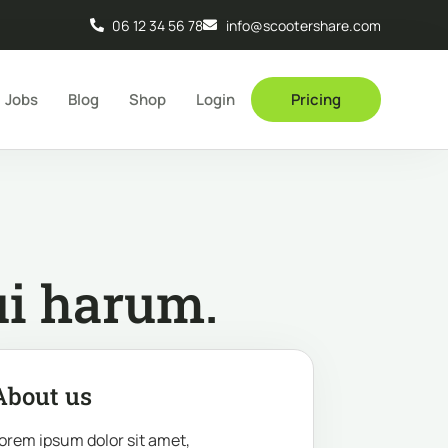
06 12 34 56 78
info@scootershare.com
Jobs
Blog
Shop
Login
Pricing
ui harum.
About us
orem ipsum dolor sit amet,