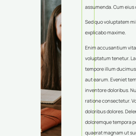
assumenda. Cum eius du
Sed quo voluptatem minu
explicabo maxime.
Enim accusantium vitae
voluptatum tenetur. La
tempore illum ducimus
aut earum. Eveniet tem
inventore doloribus. 
ratione consectetur. V
doloribus dolores. Delen
doloremque tempora pos
quaerat magnam ut sunt