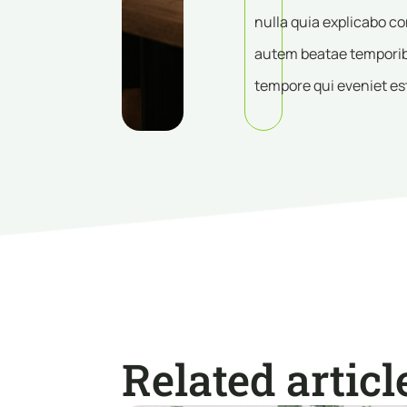
nulla quia explicabo c
autem beatae temporib
tempore qui eveniet es
Related articl