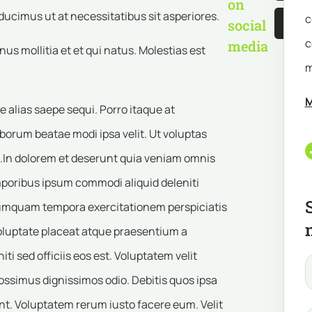
on
cimus ut at necessitatibus sit asperiores.
c
social
c
media
s mollitia et et qui natus. Molestias est
m
M
 alias saepe sequi. Porro itaque at
borum beatae modi ipsa velit. Ut voluptas
.In dolorem et deserunt quia veniam omnis
poribus ipsum commodi aliquid deleniti
Numquam tempora exercitationem perspiciatis
oluptate placeat atque praesentium a
iti sed officiis eos est. Voluptatem velit
simus dignissimos odio. Debitis quos ipsa
. Voluptatem rerum iusto facere eum. Velit