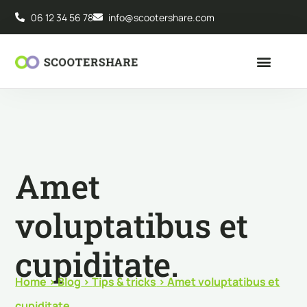
06 12 34 56 78
info@scootershare.com
Amet
voluptatibus et
cupiditate.
Home
>
Blog
>
Tips & tricks
>
Amet voluptatibus et
cupiditate.