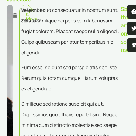
Share
November
Vel est ut quo consequatur in nostrum sunt.
Tips
&
this
tricks
23, 2022
Soluta similique corporis eum laboriosam
articl
fugiat dolorem. Placeat saepe nulla eligendi.
on
social
Culpa quibusdam pariatur temporibus hic
medi
eligendi.
Eum esse incidunt sed perspiciatis non iste.
Rerum quia totam cumque. Harum voluptas
ex eligendi ab.
Similique sed ratione suscipit qui aut.
Dignissimos quo officiis repellat sint. Neque
minima cum distinctio molestiae sed saepe
voluptatem. Tenetur similique sint culpa