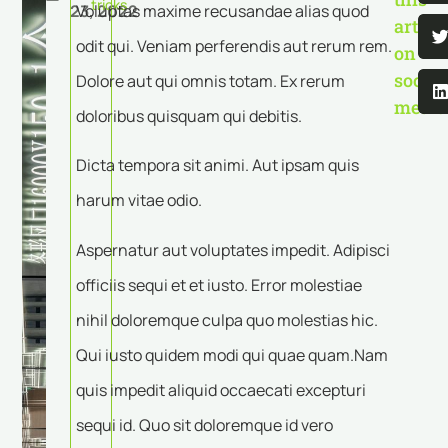
tricks
23, 2022
Voluptas maxime recusandae alias quod
articl
odit qui. Veniam perferendis aut rerum rem.
on
social
Dolore aut qui omnis totam. Ex rerum
media
doloribus quisquam qui debitis.
Dicta tempora sit animi. Aut ipsam quis
harum vitae odio.
Aspernatur aut voluptates impedit. Adipisci
officiis sequi et et iusto. Error molestiae
nihil doloremque culpa quo molestias hic.
Qui iusto quidem modi qui quae quam.Nam
quis impedit aliquid occaecati excepturi
sequi id. Quo sit doloremque id vero