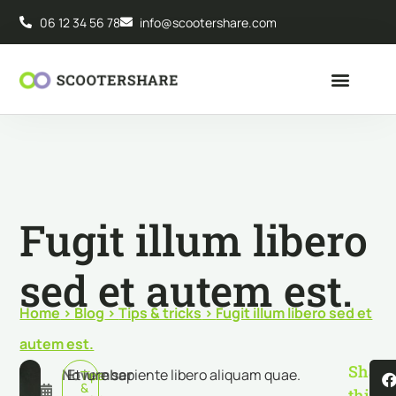
06 12 34 56 78
info@scootershare.com
Fugit illum libero
sed et autem est.
Home
>
Blog
>
Tips & tricks
>
Fugit illum libero sed et
autem est.
Share
November
Et iure sapiente libero aliquam quae.
Tips
&
this